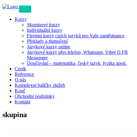
Kurzy
Skupinové kurzy
Individuální kurzy
Firemní kurzy cizích jazyků pro Vaše zaměstnance
Překlady a tlumočení
Jazykové kurzy online
Jazykové kurzy přes telefon, Whatsupp, Viber či FB
Messenger
Doučování – matematika, český jazyk, fyzika apod.
Ceník
Reference
O nás
Komplexní balíčky služeb
Kouč
Obchodní podmínky
Kontakt
skupina