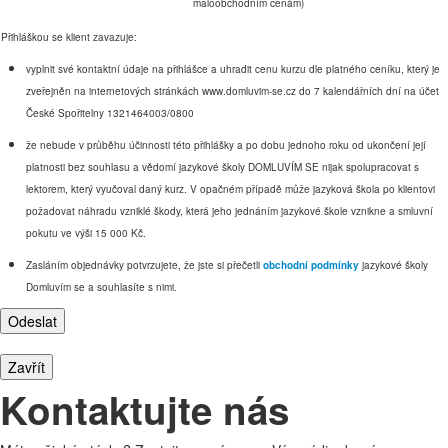
maloobchodním cenám)
Přihláškou se klient zavazuje:
vyplnit své kontaktní údaje na přihlášce a uhradit cenu kurzu dle platného ceníku, který je
zveřejněn na internetových stránkách www.domluvim-se.cz do 7 kalendářních dní na účet
České Spořitelny 1321464003/0800
že nebude v průběhu účinnosti této přihlášky a po dobu jednoho roku od ukončení její
platnosti bez souhlasu a vědomí jazykové školy DOMLUVÍM SE nijak spolupracovat s
lektorem, který vyučoval daný kurz. V opačném případě může jazyková škola po klientovi
požadovat náhradu vzniklé škody, která jeho jednáním jazykové škole vznikne a smluvní
pokutu ve výši 15 000 Kč.
Zasláním objednávky potvrzujete, že jste si přečetli
obchodní podmínky
jazykové školy
Domluvím se a souhlasíte s nimi.
Zavřít
Kontaktujte nás