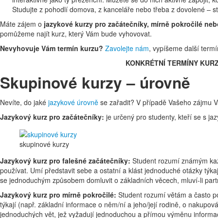
Studujte z pohodlí domova, z kanceláře nebo třeba z dovolené – sta
Máte zájem o
jazykové kurzy pro začátečníky, mírně pokročilé neb
pomůžeme najít kurz, který Vám bude vyhovovat.
Nevyhovuje Vám termín kurzu?
Zavolejte nám
, vypíšeme další termí
KONKRÉTNÍ TERMÍNY KUR
Skupinové kurzy – úrovně
Nevíte, do jaké
jazykové úrovně
se zařadit? V případě Vašeho zájmu Vá
Jazykový kurz pro začátečníky:
je určený pro studenty, kteří se s j
skupinové kurzy
Jazykový kurz pro falešné začátečníky:
Student rozumí známým každ
používat. Umí představit sebe a ostatní a klást jednoduché otázky týk
se jednoduchým způsobem domluvit o základních věcech, mluví-li part
Jazykový kurz pro mírně pokročilé:
Student rozumí větám a často po
týkají (např. základní informace o něm/ní a jeho/její rodině, o nakup
jednoduchých vět, jež vyžadují jednoduchou a přímou výměnu infor