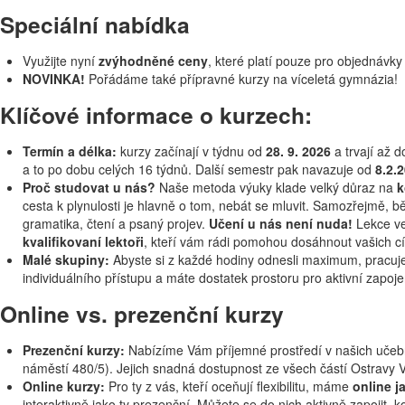
Speciální nabídka
Využijte nyní
zvýhodněné ceny
, které platí pouze pro objednáv
NOVINKA!
Pořádáme také přípravné kurzy na víceletá gymnázia!
Klíčové informace o kurzech:
Termín a délka:
kurzy začínají v týdnu od
28. 9. 2026
a trvají až 
a to po dobu celých 16 týdnů. Další semestr pak navazuje od
8.2.
Proč studovat u nás?
Naše metoda výuky klade velký důraz na
k
cesta k plynulosti je hlavně o tom, nebát se mluvit. Samozřejmě, bě
gramatika, čtení a psaný projev.
Učení u nás není nuda!
Lekce ve
kvalifikovaní lektoři
, kteří vám rádi pomohou dosáhnout vašich cí
Malé skupiny:
Abyste si z každé hodiny odnesli maximum, pracu
individuálního přístupu a máte dostatek prostoru pro aktivní zapoje
Online vs. prezenční kurzy
Prezenční kurzy:
Nabízíme Vám příjemné prostředí v našich učeb
náměstí 480/5). Jejich snadná dostupnost ze všech částí Ostravy V
Online kurzy:
Pro ty z vás, kteří oceňují flexibilitu, máme
online j
interaktivně jako ty prezenční. Můžete se do nich aktivně zapojit, ko