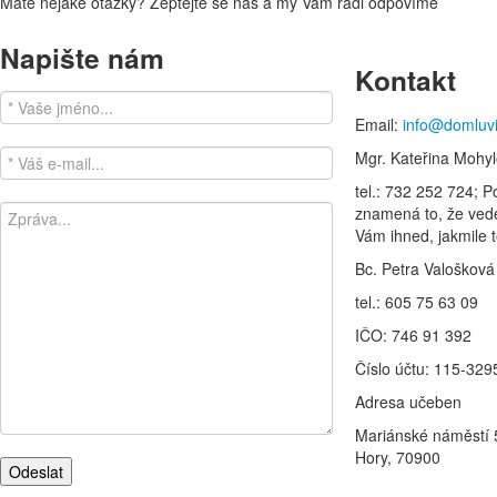
Máte nějaké otázky? Zeptejte se nás a my Vám rádi odpovíme
Napište nám
Kontakt
Email:
info@domluv
Mgr. Kateřina Mohy
tel.: 732 252 724; 
znamená to, že ve
Vám ihned, jakmile 
Bc. Petra Valošková
tel.: 605 75 63 09
IČO: 746 91 392
Číslo účtu: 115-32
Adresa učeben
Mariánské náměstí 
Hory, 70900