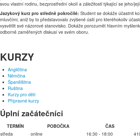
svou vlastní rodinu, bezprostřední okolí a záležitosti týkající se jeho/je
Jazykový kurz pro středně pokročilé:
Student se dokáže účastnit ko
mluvčími, aniž by to představovalo zvýšené úsilí pro kteréhokoliv účas
vysvětlit své názorové stanovisko. Dokáže porozumět hlavním myšlenkám
odborně zaměřených diskusí ve svém oboru.
KURZY
Angličtina
Němčina
Španělština
Ruština
Kurzy pro děti
Přípravné kurzy
Úplní začátečníci
TERMÍN
POBOČKA
ČAS
středa
online
16:30 - 18:00
41