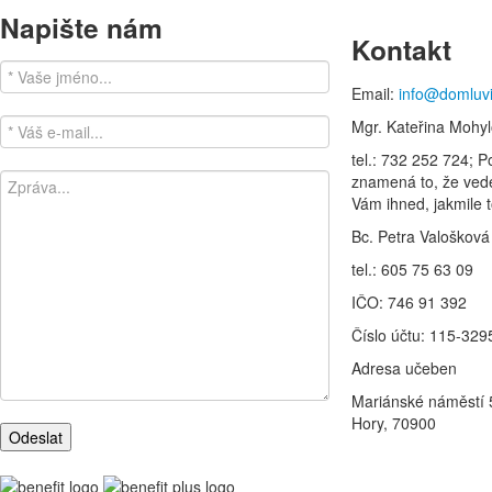
Napište nám
Kontakt
Email:
info@domluv
Mgr. Kateřina Mohy
tel.: 732 252 724; 
znamená to, že ve
Vám ihned, jakmile 
Bc. Petra Valošková
tel.: 605 75 63 09
IČO: 746 91 392
Číslo účtu: 115-32
Adresa učeben
Mariánské náměstí 
Hory, 70900